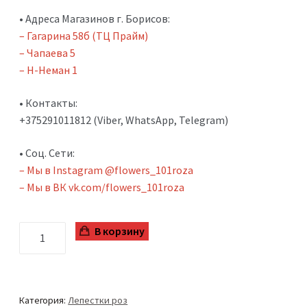
• Адреса Магазинов г. Борисов:
– Гагарина 58б (ТЦ Прайм)
– Чапаева 5
– Н-Неман 1
• Контакты:
+375291011812 (Viber, WhatsApp, Telegram)
• Соц. Сети:
– Мы в Instagram @flowers_101roza
– Мы в ВК vk.com/flowers_101roza
Количество
В корзину
Категория:
Лепестки роз