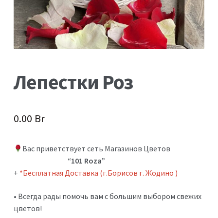
Сборные букеты
Свадебная флористика 2026
Хризантема Ромашковая
Хризантемы
Лепестки Роз
Гипсофила
0.00
Br
Лепестки Роз Бесплатно
Условия Доставки
Вас приветствует сеть Магазинов Цветов
“101 Roza”
+
*Бесплатная Доставка (г.Борисов г. Жодино )
• Всегда рады помочь вам с большим выбором свежих
цветов!