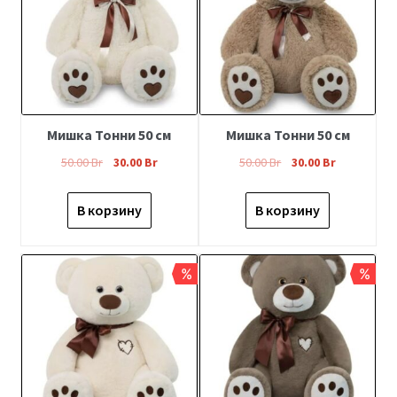
Сборные букеты
Свадебная флористика 2026
Хризантема Ромашковая
Хризантемы
Мишка Тонни 50 см
Мишка Тонни 50 см
50.00
Br
30.00
Br
50.00
Br
30.00
Br
Гипсофила
В корзину
В корзину
Лепестки Роз Бесплатно
Условия Доставки
%
%